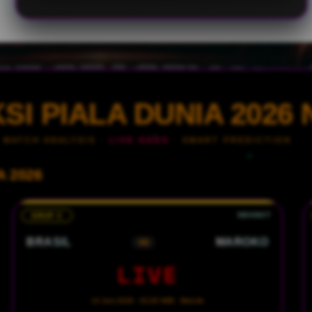
SI PIALA DUNIA 2026
MATCH ANALYSIS ·
LIVE ODDS
· SMART PREDICTION
A 2026
GRUP C
BRASIL
MAROKO
VS
LIVE
14 Juni 2026 · 02:00 WIB · MetLife