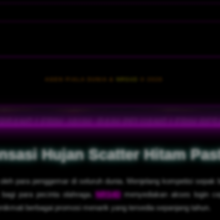
AGEN PIALA DUNIA &
NRS4D
© 2026
asi Hujan Scatter Hitam Past
n oleh para penggemar di seluruh dunia. Menjelang kompetisi sepak
bagi para pecinta olahraga.
NRS4D
menyediakan akses login c
enikmati berbagai promosi menarik yang tersedia sepanjang tahun.