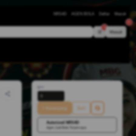
NRS4D
AGEN BOLA
Daftar
Masuk
0
0
🛒
Masuk
QTY
+ Keranjang
Beli
Autorized NRS4D
💳
Agen Judi Bola Terpercaya